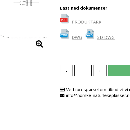
Last ned dokumenter
PRODUKTARK
DWG
3D DWG
-
+
Ved forespørsel om tilbud vil v
info@norske-naturlekeplasser.n