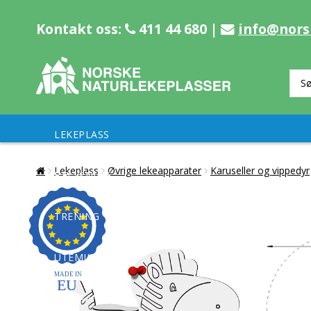
Kontakt oss:
411 44 680 |
info@nors
LEKEPLASS
Lekeplass
Øvrige lekeapparater
Karuseller og vippedyr
BELYSNING
TRENING
UTEMILJØ
REFERANSER