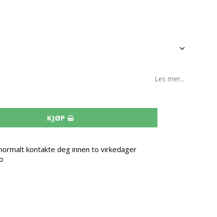
Les mer...
KJØP
i normalt kontakte deg innen to virkedager
o