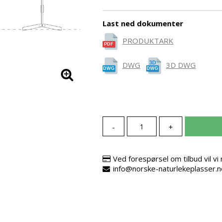
Last ned dokumenter
PRODUKTARK
DWG
3D DWG
-
+
Ved forespørsel om tilbud vil v
info@norske-naturlekeplasser.n