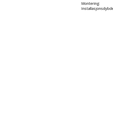
Montering:

Installasjonsdybd