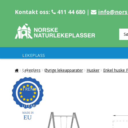
Kontakt oss:
411 44 680 |
info@nors
LEKEPLASS
Lekeplass
Øvrige lekeapparater
Husker
Enkel huske 
BELYSNING
TRENING
UTEMILJØ
REFERANSER