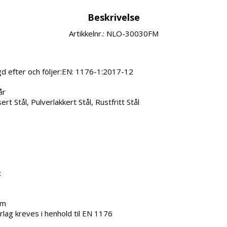
Beskrivelse
Artikkelnr.: NLO-30030FM
d efter och följer:EN: 1176-1:2017-12

r

rt Stål, Pulverlakkert Stål, Rustfritt Stål



m

rlag kreves i henhold til EN 1176
