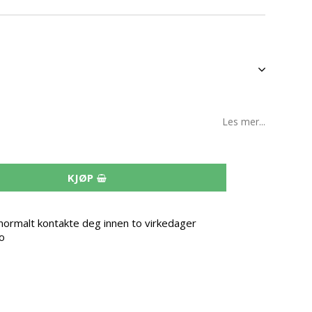
Les mer...
KJØP
i normalt kontakte deg innen to virkedager
o