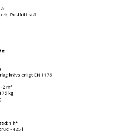
 år
Lerk, Rustfritt stål
de:
m
rlag krävs enligt EN 1176
 ~2 m³
~175 kg
g
tid: 1 h*
ruk: ~425 l