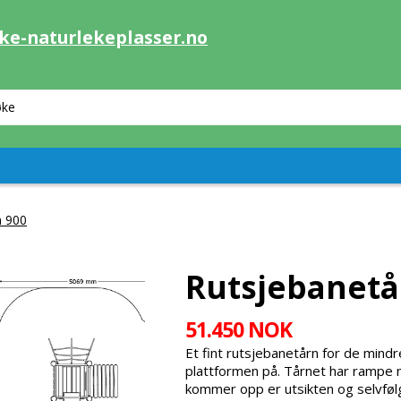
ke-naturlekeplasser.no
n 900
Rutsjebanetå
51.450 NOK
Et fint rutsjebanetårn for de mindr
plattformen på. Tårnet har rampe m
kommer opp er utsikten og selvfølg