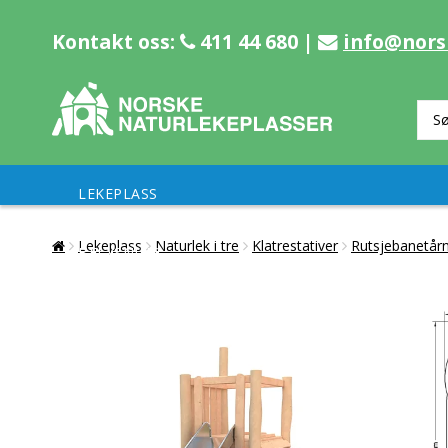
Kontakt oss:
411 44 680 |
info@nors
LEKEPLASS
Lekeplass
Naturlek i tre
Klatrestativer
Rutsjebanetår
BELYSNING
TRENING
UTEMILJØ
REFERANSER