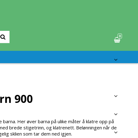
0
rn 900
e barna. Her øver barna på ulike måter å klatre opp på
ed brede stigetrinn, og klatrenett. Belønningen når de
elig sklien som tar dem ned igjen.