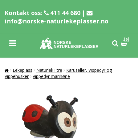
Kontakt oss:
411 44 680 |
info@norske-naturlekeplasser.no
0
Lekeplass
Naturlek i tre
Karuseller, Vippedyr og
Vippehusker
Vippedyr marihøne