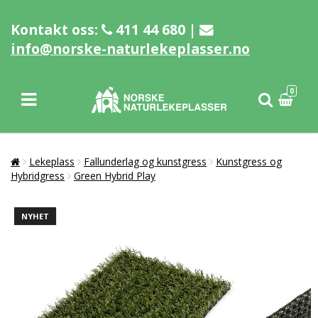
Kontakt oss:
411 44 680 |
info@norske-naturlekeplasser.no
0
Lekeplass
Fallunderlag og kunstgress
Kunstgress og
Hybridgress
Green Hybrid Play
NYHET