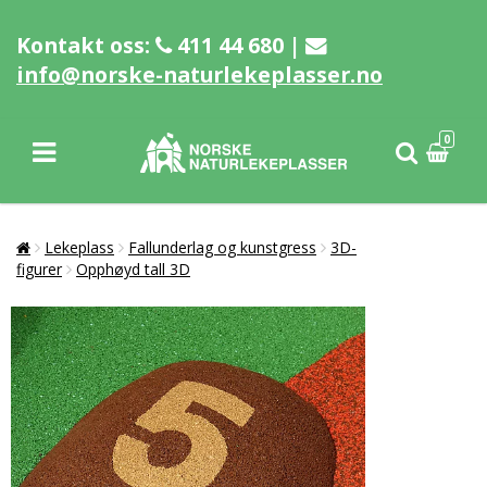
Kontakt oss:
411 44 680 |
info@norske-naturlekeplasser.no
0
Lekeplass
Fallunderlag og kunstgress
3D-
figurer
Opphøyd tall 3D