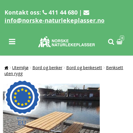
Kontakt oss:
411 44 680 |
info@norske-naturlekeplasser.no
0
Utemiljø
Bord og benker
Bord og benkesett
Benksett
uten rygg