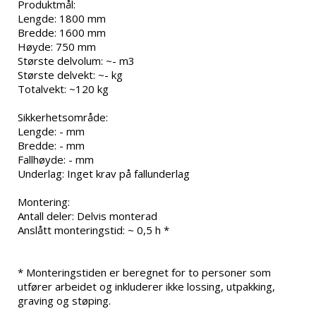
Produktmål:

Lengde: 1800 mm

Bredde: 1600 mm

Høyde: 750 mm

Største delvolum: ~- m3

Største delvekt: ~- kg

Totalvekt: ~120 kg

Sikkerhetsområde:

Lengde: - mm

Bredde: - mm

Fallhøyde: - mm

Underlag: Inget krav på fallunderlag

Montering:

Antall deler: Delvis monterad

Anslått monteringstid: ~ 0,5 h *

* Monteringstiden er beregnet for to personer som 
utfører arbeidet og inkluderer ikke lossing, utpakking, 
graving og støping.